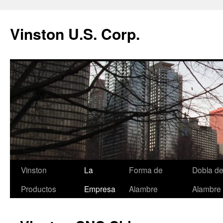
Vinston U.S. Corp.
Saltar
Vinston
La
Forma de
Dobla d
al
Productos
Empresa
Alambre
Alambre
contenido