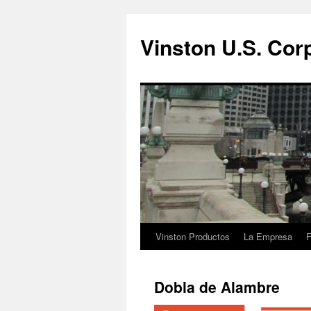
Vinston U.S. Cor
Vinston Productos
La Empresa
F
Saltar
al
Dobla de Alambre
contenido