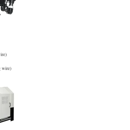
ire)
g wire)