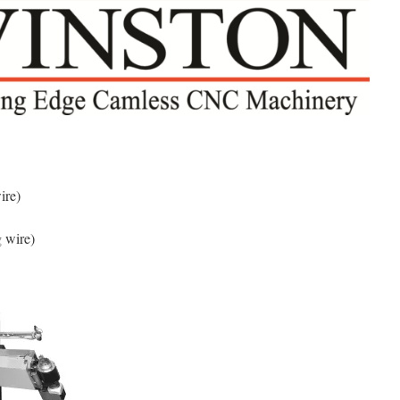
ire)
g wire)