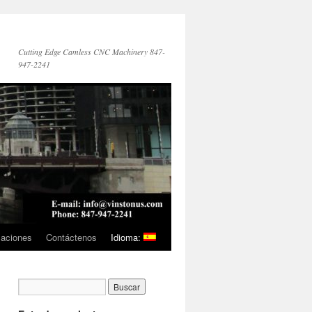
Cutting Edge Camless CNC Machinery 847-
947-2241
caciones
Contáctenos
Idioma: