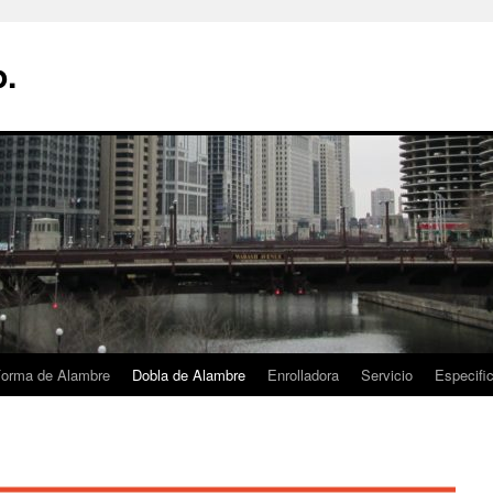
p.
orma de Alambre
Dobla de Alambre
Enrolladora
Servicio
Especifi