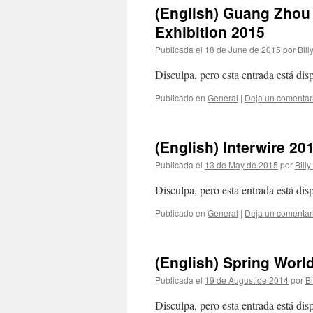
(English) Guang Zhou 
Exhibition 2015
Publicada el
18 de June de 2015
por
Bill
Disculpa, pero esta entrada está di
Publicado en
General
|
Deja un comentar
(English) Interwire 20
Publicada el
13 de May de 2015
por
Billy
Disculpa, pero esta entrada está di
Publicado en
General
|
Deja un comentar
(English) Spring Worl
Publicada el
19 de August de 2014
por
Bi
Disculpa, pero esta entrada está di