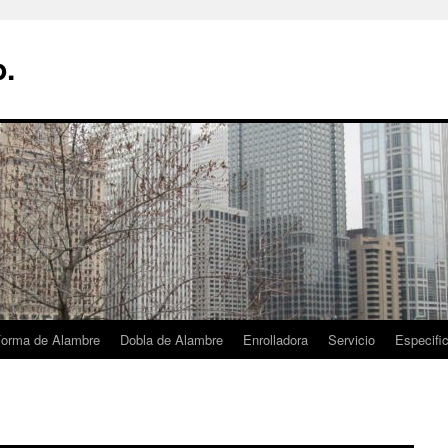
p.
orma de Alambre
Dobla de Alambre
Enrolladora
Servicio
Especifi