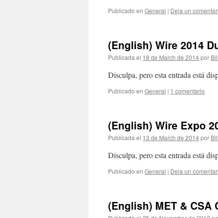
Publicado en
General
|
Deja un comentar
(English) Wire 2014 Du
Publicada el
18 de March de 2014
por
Bil
Disculpa, pero esta entrada está di
Publicado en
General
|
1 comentario
(English) Wire Expo 2
Publicada el
13 de March de 2014
por
Bil
Disculpa, pero esta entrada está di
Publicado en
General
|
Deja un comentar
(English) MET & CSA C
Publicada el
25 de November de 2013
po