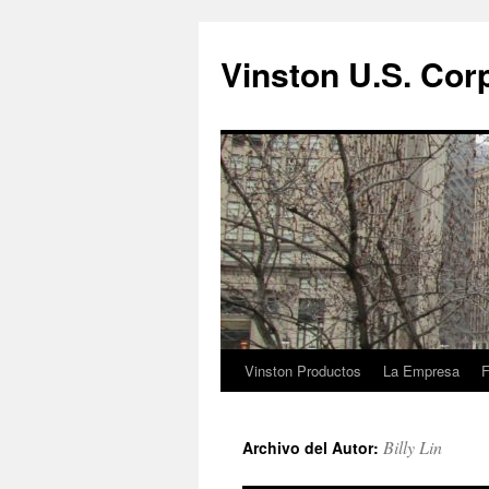
Vinston U.S. Cor
Vinston Productos
La Empresa
F
Saltar
al
Billy Lin
Archivo del Autor:
contenido