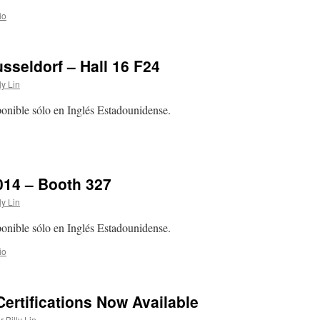
io
sseldorf – Hall 16 F24
ly Lin
sponible sólo en Inglés Estadounidense.
014 – Booth 327
ly Lin
sponible sólo en Inglés Estadounidense.
io
ertifications Now Available
r
Billy Lin