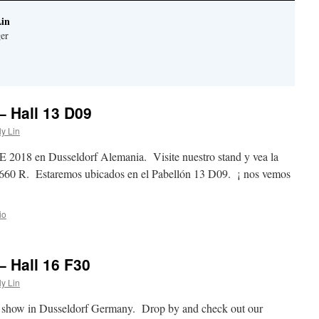
Lin
er
– Hall 13 D09
ly Lin
2018 en Dusseldorf Alemania. Visite nuestro stand y vea la
660 R. Estaremos ubicados en el Pabellón 13 D09. ¡ nos vemos
io
– Hall 16 F30
ly Lin
6 show in Dusseldorf Germany. Drop by and check out our