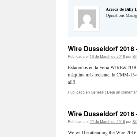
Acerca de Billy 
Operations Manag
Wire Dusseldorf 2018 
Publicada el
16 de March de 2018
por
Bil
Estaremos en la Feria WIRE&TUBE 
máquina más reciente, la CMM-15-
allí!
Publicado en
General
|
Deja un comentar
Wire Dusseldorf 2016 
Publicada el
22 de March de 2016
por
Bil
We will be attending the Wire 201