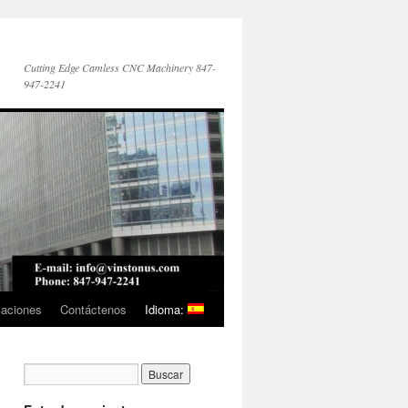
Cutting Edge Camless CNC Machinery 847-
947-2241
caciones
Contáctenos
Idioma: